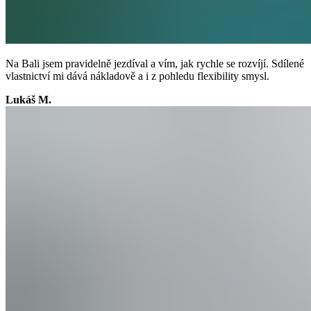
Na Bali jsem pravidelně jezdíval a vím, jak rychle se rozvíjí. Sdílené
vlastnictví mi dává nákladově a i z pohledu flexibility smysl.
Lukáš M.