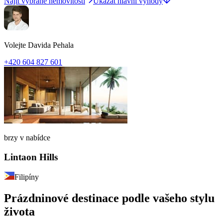
Najít vybrané nemovitosti
Ukázat hlavní výhody
Volejte Davida Pehala
+420 604 827 601
brzy v nabídce
Lintaon Hills
Filipíny
Prázdninové destinace podle vašeho stylu
života