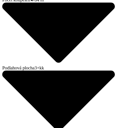
Podlahová plocha
3+kk