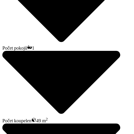
Počet pokojů
1
2
Počet koupelen
49 m