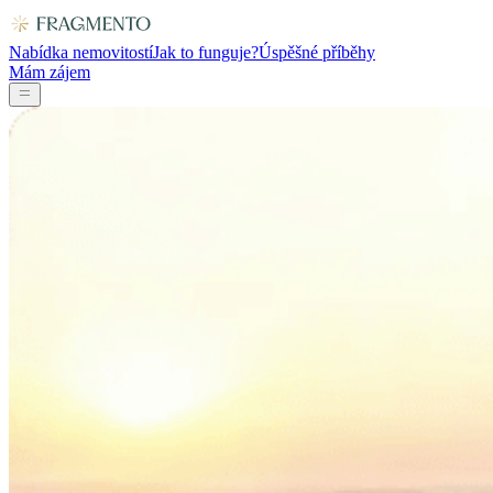
Nabídka nemovitostí
Jak to funguje?
Úspěšné příběhy
Mám zájem