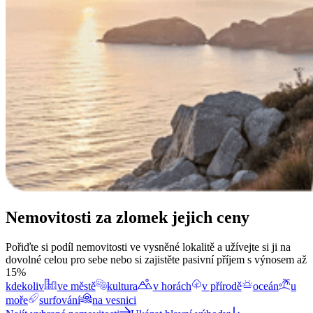
Nemovitosti za zlomek jejich ceny
Pořiďte si podíl nemovitosti ve vysněné lokalitě a užívejte si ji na
dovolné celou pro sebe nebo si zajistěte pasivní příjem s výnosem až
15%
kdekoliv
ve městě
kultura
v horách
v přírodě
oceán
u
moře
surfování
na vesnici