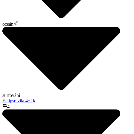
oceán
surfování
Eclipse vila 4+kk
4