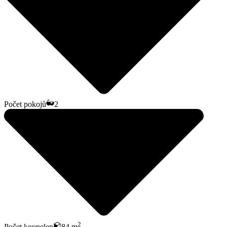
Počet pokojů
2
2
Počet koupelen
84 m