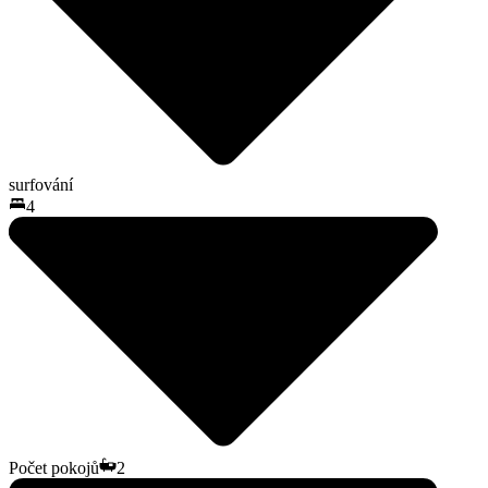
surfování
4
Počet pokojů
2