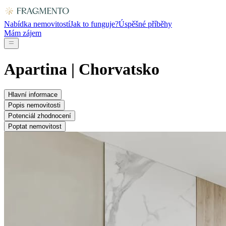
Nabídka nemovitostí
Jak to funguje?
Úspěšné příběhy
Mám zájem
Apartina
|
Chorvatsko
Hlavní informace
Popis nemovitosti
Potenciál zhodnocení
Poptat nemovitost