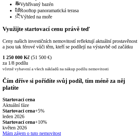
Vyhřívaný bazén
Rooftop panoramatická terasa
Výhled na moře
Využijte startovací cenu právě teď
Ceny našich investičních nemovitostí reflektují aktuální prostavěnost
a jsou tak férové vůči těm, kteří se podílejí na výstavbě od začátku
1 250 000 Kč
(51 500 €)
za 1/8 podílu
včetně vybavení a všech nákladů na nákup podílu nemovitosti
Čím dříve si pořídíte svůj podíl, tím méně za něj
platíte
Startovací cena
Aktuální fáze
Startovací cena
+5%
leden 2026
Startovací cena
+10%
květen 2026
Mám zájem o tuto nemovitost