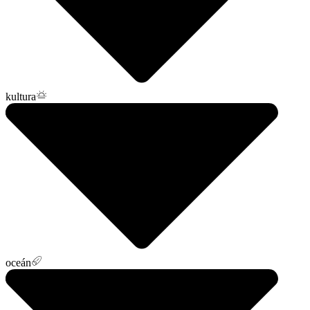
kultura
oceán