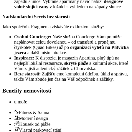
západu slunce. Vybrané apartmány navíc nabízí
designové
volně stojící vany
v ložnici s výhledem na západy slunce.
Nadstandardní Servis bez starostí
Jako společník Fragmenta získáváte exkluzivní služby:
Osobní Concierge:
Naše služba Concierge Vám pomůže
naplánovat celou dovolenou – od transferů a pronájmu
čtyřkolek (Quad Bikes) až po
organizaci výletů na Plitvická
jezera
a další místní atrakce.
Inspirace:
K dispozici je magazín Apartina, plný tipů na
nejlepší lokální restaurace,
skryté pláže
a kulturní akce, které
Vám zajistí autentický zážitek z Chorvatska.
Beze starostí:
Zajišťujeme kompletní údržbu, úklid a správu,
takže Vám zbude jen čas na Váš odpočinek a zážitky.
Benefity nemovitosti
u moře
Fitness & Sauna
Moderní design
Kousek od pláže
Vlastní parkovací stání