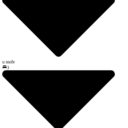
u moře
3