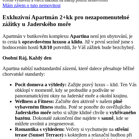
včetně vybavení a všech nákladů na nákup podílu nemovitosti
Mám zájem o tuto nemovitost
Exkluzivní Apartmán 2+kk pro nezapomenutelné
zážitky u Jaderského moře
Apartmán v butikovém komplexu
Apartina
není jen ubytování, je
to cesta k
opravdovému luxusu a klidu
. Již v první sezóně jsme s
hodnocením hostů
9,8/10
potvrdili, že Váš zážitek bude bezchybný.
Osobní Ráj, Každý den
Apartina nabízí nadstandardní zázemí, které dalece přesahuje běžné
chorvatské standardy:
Pocit domova a výhledy:
Zažijte pravý luxus – klid. Ten Vás
obklopí v momentě, kdy se probudíte a podíváte se
panoramatickými okny na Jaderské moře a okolní krajinu.
Wellness a Fitness:
Začněte den aktivně v našem
plně
vybaveném fitness
studiu. Poté se ponořte do osvěžujícího
Jaderského moře
nebo si užijte klidné chvíle u
vyhřívaného
bazénu
. Dokonalé zakončení dne najdete v
sauně
, kde se
můžete uvolnit a zregenerovat.
Romantika s výhledem:
Večery si vychutnejte na
střešní
terase (Sunset Terrace)
s koktejlem a relaxační hudbou při