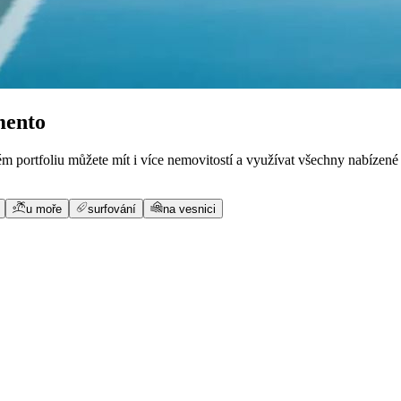
mento
vém portfoliu můžete mít i více nemovitostí a využívat všechny nabízen
u moře
surfování
na vesnici