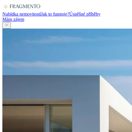
Nabídka nemovitostí
Jak to funguje?
Úspěšné příběhy
Mám zájem