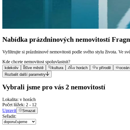
Nabídka prázdninových nemovitostí Frag
Vyfiltrujte si prázdninové nemovitosti podle svého stylu života. Ve s
Kde chcete nemovitost spoluvlastnit?
kdekoliv
ve městě
kultura
v horách
v přírodě
oceán
Rozbalit další parametry
Vybrali jsme pro vás 2 nemovitostí
Lokalita:
v horách
Počet lůžek:
2 - 12
Upravit
Smazat
Seřadit: